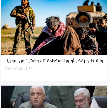
واشنطن: رفض أوروبا استعادة "الدواعش" من سوريا
2019-09-06 11:50
يهدد أمن المنطقة