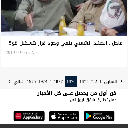
عاجل.. الحشد الشعبي ينفي وجود قرار بتشكيل قوة
2019-09-05 22:16
جوية تابعة له
1975
1974
1877
1876
1875
2
1
السابق
التالي
...
...
كن أول من يحصل على كل الأخبار
حمل تطبيق شفق نيوز الان