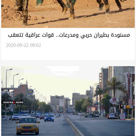
مسنودة بطيران حربي ومدرعات.. قوات عراقية تتعقب
2020-09-22 08:02
"كنزاً" لداعش