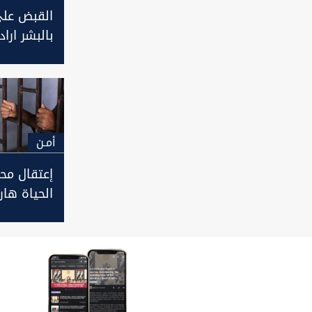
القبض على
بالبشر ارا
بـ10 آلاف
بمحافظة ع
أمـن
إعتقال مح
الحياة ها
بادوش