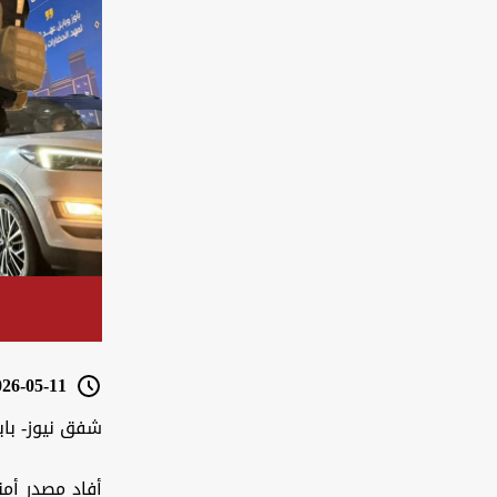
6-05-11 19:23
شفق نيوز- باب
أفاد مصدر أمن