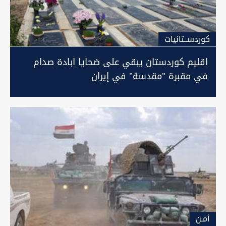
كوردســتانيات
اقليم كوردستان يبقي على ضحايا ابادة صدام
في مقبرة "مقدسة" في إيران
أمـن