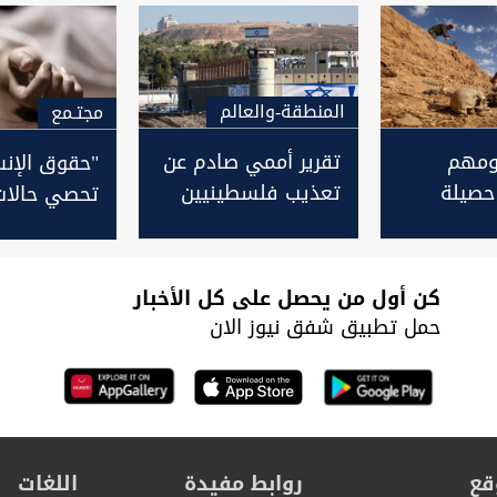
المنطقة-والعالم
مجتـمع
ومهم
تقرير أممي صادم عن
"حقوق الإنس
 حصيلة
تعذيب فلسطينيين
تحصي حالات ا
اد
في سجون إسرائيل
في ديالى و
 في صلاح
"الربا" المس
كن أول من يحصل على كل الأخبار
حمل تطبيق شفق نيوز الان
قع
روابط مفيدة
اللغات