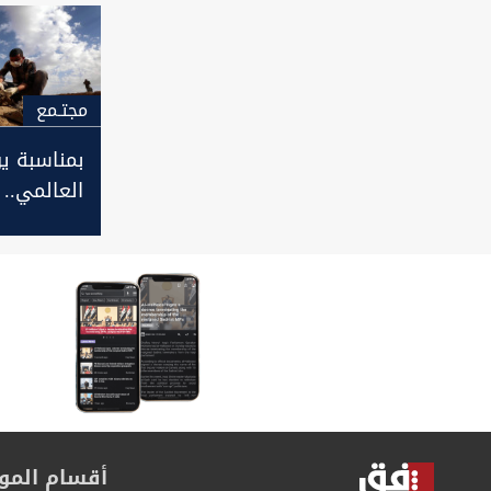
مجتـمع
بمناسبة ي
العالمي..
رسمية بأعد
المفقودين
الدين
أقسام المو