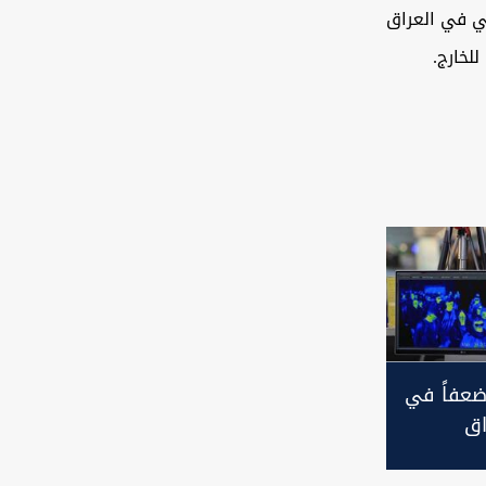
ي في العراق
لخارج.
ضعفاً في
اق
ونا