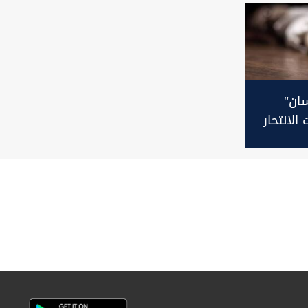
ان"
لانتحار
تحمل
ؤولية