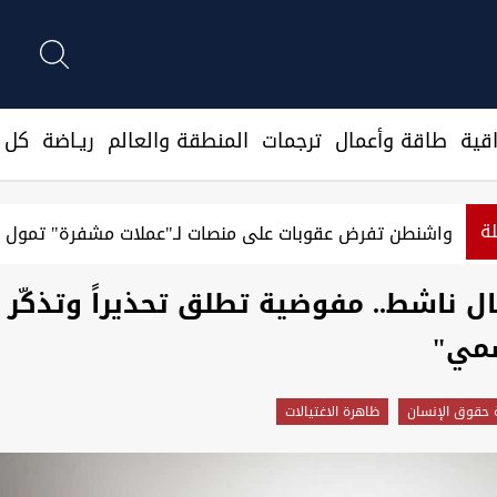
قية
طاقة وأعمال
ترجمات
المنطقة والعالم
ريـاضة
كل ا
لة
واشنطن تفرض عقوبات على منصات لـ"عملات مشفرة" تمول ا
ال ناشط.. مفوضية تطلق تحذيراً وتذكّر
شمي"
حقوق الإنسان
ظاهرة الاغتيالات