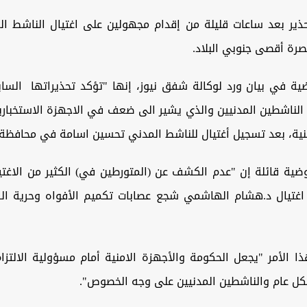
حذير بعد ساعات قليلة من إقدام مجهولين على اغتيال الناشط ا
رة أقصى جنوبي البلاد.
ية في بيان ورد لوكالة شفق نيوز، إنها "تؤكد تحذيراتها
السا
 الناشطين المدنيين والذي يشير الى ضعف في الاجهزة الاستخبا
نية، بعد تسجيل أغتيال للناشط المدني تحسين اسامة في محافظة 
ية قائلة إن "عدم الكشف عن (المتورطين في) الكثير من الاغتيا
اغتيال د.هشام الهاشمي شجع عصابات تكميم الأفواه وحرية الر
ا الأمر "يجعل الحكومة والأجهزة الامنية أمام مسؤولية الالتزا
كل عام والناشطين المدنيين على وجه الخصوص".