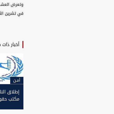
وتعرض العشرا
في تشرين الأو
أخبار ذات 
أمـن
إطلاق النا
مكتب حقوق
في ذي قا