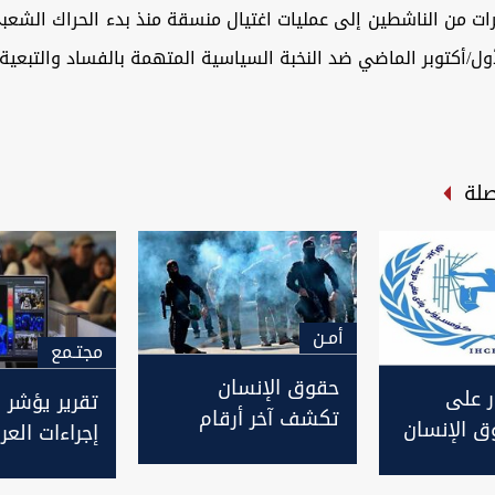
ت من الناشطين إلى عمليات اغتيال منسقة منذ بدء الحراك الشعب
ل/أكتوبر الماضي ضد النخبة السياسية المتهمة بالفساد والتبعية ل
صلة
أمـن
مجتـمع
حقوق الإنسان
ر على
تقرير يؤشر 
تكشف آخر أرقام
 الإنسان
إجراءات العر
ضحايا التظاهرات
ر
بمواجهة كور