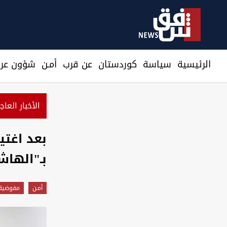
الرئيسية
سیاسة
كوردستان
عن قرب
أمـن
شؤون عرا
الأخبار العاج
بعد اغتي
بـ"الها
أمـن
مفوضية 