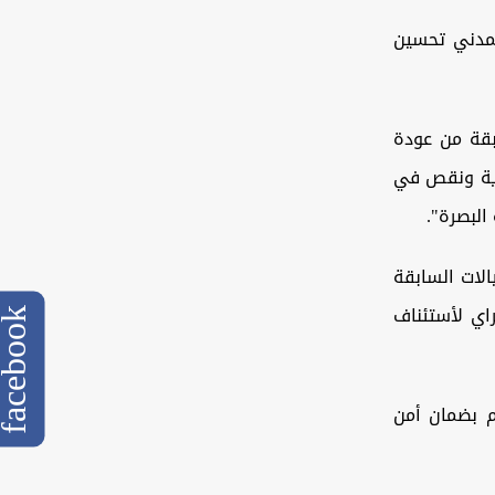
لمدني تحسين
بقة من عودة
رية ونقص في
البصرة".
لات السابقة
اي لأستئناف
cebook
م بضمان أمن