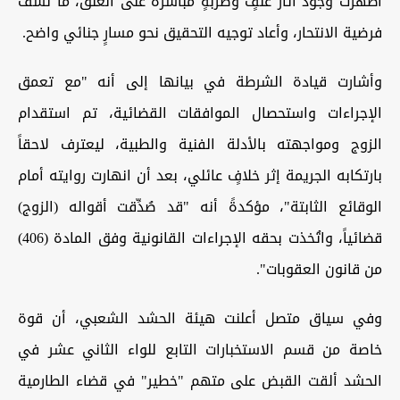
أظهرت وجود آثار عنفٍ وضربةٍ مباشرة على العنق، ما نسف
فرضية الانتحار، وأعاد توجيه التحقيق نحو مسارٍ جنائي واضح.
وأشارت قيادة الشرطة في بيانها إلى أنه "مع تعمق
الإجراءات واستحصال الموافقات القضائية، تم استقدام
الزوج ومواجهته بالأدلة الفنية والطبية، ليعترف لاحقاً
بارتكابه الجريمة إثر خلافٍ عائلي، بعد أن انهارت روايته أمام
الوقائع الثابتة"، مؤكدةً أنه "قد صُدِّقت أقواله (الزوج)
قضائياً، واتُخذت بحقه الإجراءات القانونية وفق المادة (406)
من قانون العقوبات".
وفي سياق متصل أعلنت هيئة الحشد الشعبي، أن قوة
خاصة من قسم الاستخبارات التابع للواء الثاني عشر في
الحشد ألقت القبض على متهم "خطير" في قضاء الطارمية