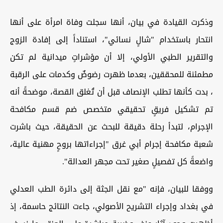
وذكرت القيادة في بيان، أنها سجلت وفاة امرأة على أنها
انتحار باستخدام "شالٍ نسائي"، استناداً إلى إفادة الزوج
والتقرير الطبي الأولي، إلا أن مؤشراتٍ ميدانية لم تكن
مطمئنة للمحققين، بعدما ظهرت رضوضٌ وكدمات على الرقبة
، بدت كأنها تطلب الإنصاف قبل أن تُغلق القصة، موضحةً أنه
تم تشكيل فريقٍ تحقيقي متخصص ضم قسم مكافحة
الإجرام، لتبدأ رحلة دقيقة للبحث عن الحقيقة، حيث باشرت
شعبة مكافحة إجرام أبي غرق "إجراءاتها بروحٍ مهنية عالية،
واضعةً كل تفصيلٍ صغير تحت مجهر العدالة".
ووفقا للبيان، فإنه "مع نقل الجثة إلى دائرة الطب العدلي
في بغداد وإجراء التشريح الأصولي، جاءت النتائج حاسمة، إذ