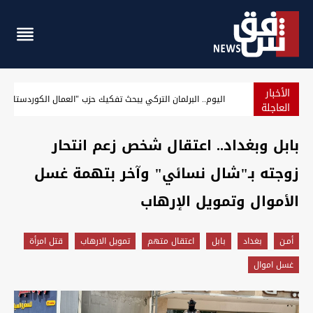
الأخبار
نيجيرفان بارزاني يستذكر "مذبحة سيميل" بحق الآشوريين: كوردس
العاجلة
بابل وبغداد.. اعتقال شخص زعم انتحار
زوجته بـ"شال نسائي" وآخر بتهمة غسل
الأموال وتمويل الإرهاب
أمـن
بغداد
بابل
اعتقال متهم
تمويل الارهاب
قتل امرأة
غسل اموال