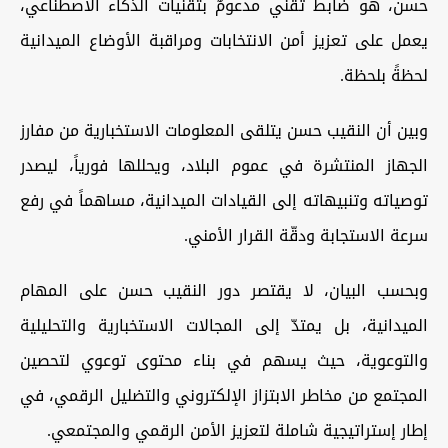
حسن، هو ضابط تقني مدعومٌ بتقنيات الذكاء الاصطناعي،
يعمل على تعزيز أمن الانتخابات ومراقبة الأوضاع الميدانية
لحظةً بلحظة.
وبين أن النقيب حسن يتلقى المعلومات الاستخبارية من مفارز
الجهاز المنتشرة في عموم البلاد، ويحللها فورياً، ليصدر
توصياته وتنبيهاته إلى القيادات الميدانية، مساهماً في رفع
سرعة الاستجابة ودقّة القرار الأمني.
وبحسب البيان، لا يقتصر دور النقيب حسن على المهام
الميدانية، بل يمتدّ إلى المجالات الاستخبارية والتحليلية
والتوعوية، حيث يسهم في بناء محتوى توعوي لتحصين
المجتمع من مخاطر الابتزاز الإلكتروني والتضليل الرقمي، في
إطار إستراتيجية شاملة لتعزيز الأمن الرقمي والمجتمعي.