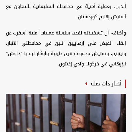
الدين، بعملية أمنية في محافظة ‏السليمانية بالتعاون مع
أسايش إقليم كوردستان.‏
وأضاف، أن تشكيلاته نفذت سلسلة عمليات أمنية ‏أسفرت عن
إلقاء القبض على إرهابيين اثنين في محافظتي الأنبار،
ونينوى، وتفتيش مجموعة قرى طينية وأوكار لبقايا "داعش"
‏الإرهابي في كركوك وادي زغيتون.
أخبار ذات صلة