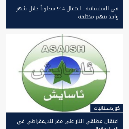
في السليمانية.. اعتقال 914 مطلوباً خلال شهر
واحد بتهم مختلفة
كوردســتانيات
اعتقال مطلقي النار على مقر للديمقراطي في