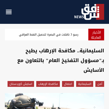
الأخبار
مسؤول سعودي: نرصد استعدادات من جماعات عراقية لمهاجمتنا
العاجلة
السليمانية.. مكافحة الإرهاب يطيح
بـ"مسؤول التفخيخ العام" ‏بالتعاون مع
الأسايش
أمـن
السليمانية
اعتقال
مكافحة الإرهاب
اسايش كوردستان