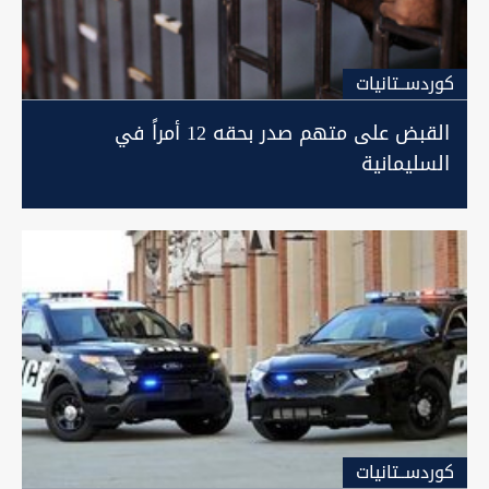
كوردســتانيات
القبض على متهم صدر بحقه 12 أمراً في
السليمانية
كوردســتانيات