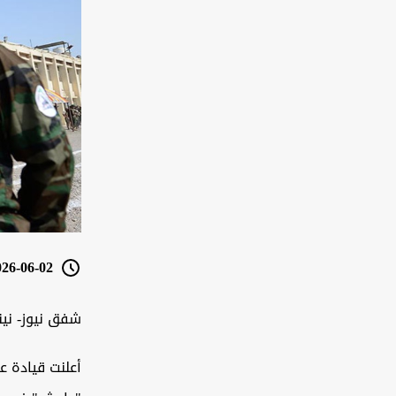
6-06-02 20:57
شفق نيوز- ني
أعلنت قيادة ع