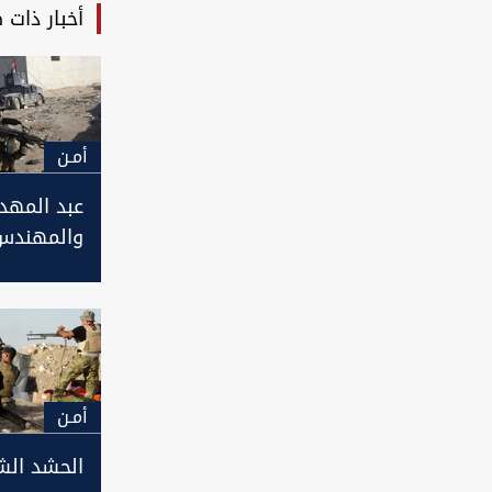
أخبار ذات 
أمـن
عبد المهد
والمهندس
ديالى وان
امنية لمل
داعش
أمـن
الحشد الش