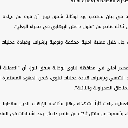
راء المحافظة بعملية أمنية.
ة في بيان مقتضب ورد لوكالة شفق نيوز، أن قوة من قيادة ع
ثلاثة عناصر من "فلول داعش الإرهابي في صحراء البعاج".
 جاء خلال عملية امنية محكمة ونوعية بإشراف وقيادة عمليات 
صدر أمني في محافظة نينوى لوكالة شفق نيوز، أن "العملية ن
الشعبي وبإشراف قيادة عمليات نينوى، ضمن الجهود المستمرة ل
مناطق الصحراوية والنائية".
عملية جاءت ثأراً لشهداء جهاز مكافحة الإرهاب الذين سقطوا خل
رة، وأسفرت عن مقتل ثلاثة من عناصر داعش بعد اشتباكات في المن