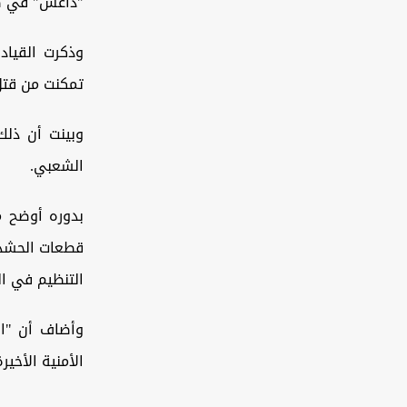
"داعش" في صح
وذكرت القياد
تمكنت من قتل 
وبينت أن ذلك
الشعبي.
بدوره أوضح م
قطعات الحشد 
التنظيم في ال
وأضاف أن "ال
الأمنية الأخي