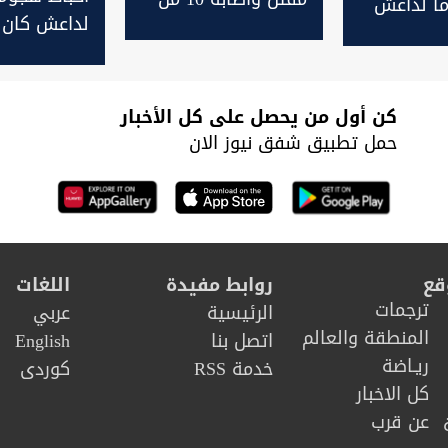
ا لداعش
لداعش كان
عناصره بهجومين
كركوك
لفتح ثغرة 
محافظتين
كن أول من يحصل على كل الأخبار
حمل تطبيق شفق نيوز الان
قع
روابط مفيدة
اللغات
ترجمات
الرئيسية
عربي
المنطقة والعالم
اتصل بنا
English
ريـاضة
خدمة RSS
كوردى
كل الاخبار
عن قرب