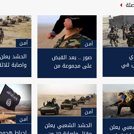
صلة
أمـن
أمـن
ي
الحشد يعلن
صور .. بعد القبض
 في
واصابة ثلاثة
على مجموعة من
طلاق عملية
من قواته ب
التنظيم العثور على
احقة فلول
لداعش في خ
جثمان ضابط عراقي
نحره داعش
أمـن
أمـن
الحشد الشعبي يعلن
عبي يعلن
احباط هجوم
مقتل واصابة 10 من