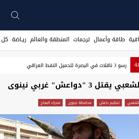
قية
طاقة وأعمال
ترجمات
المنطقة والعالم
ريـاضة
كل ا
لة
رسو 3 ناقلات في البصرة لتحميل النفط العراقي
تل 3 "دواعش" غربي نينوى
لشعبي
تنظيم داعش
محافظة نينوى
صحراء البعاج