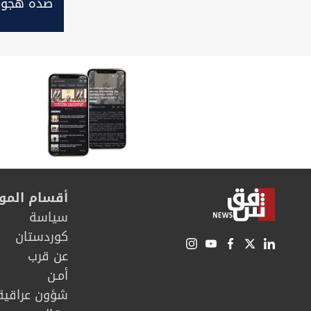
صده هجوم
جنوب غرب 
أقسام المو
سیاسة
كوردستان
عن قرب
أمـن
شؤون عراقية