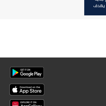
 يهدف
في