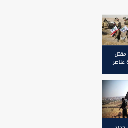
 مقتل
 عناصر
صد هجوم
انقين
 جديد