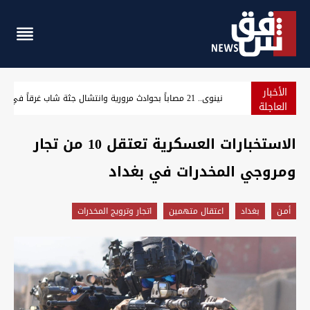
الأخبار
حراك شمال البصرة يرفع 5 مطالب ويهدد بإغلاق الشوارع والحقول النفطية
العاجلة
الاستخبارات العسكرية تعتقل 10 من تجار
ومروجي المخدرات في بغداد
أمـن
بغداد
اعتقال متهمين
اتجار وترويج المخدرات