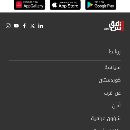
روابط
سیاسة
كوردستان
عن قرب
أمـن
شؤون عراقية